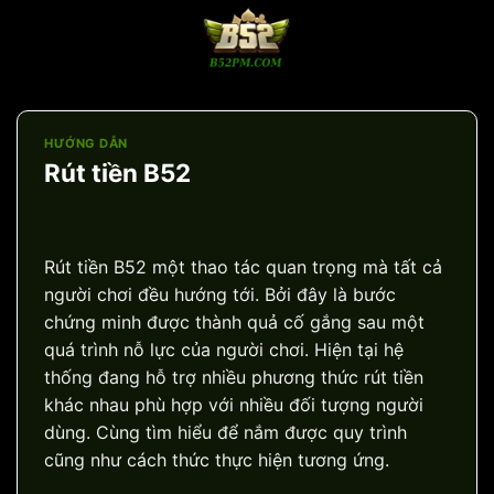
Bỏ
qua
nội
dung
HƯỚNG DẪN
Rút tiền B52
Rút tiền B52 một thao tác quan trọng mà tất cả
người chơi đều hướng tới. Bởi đây là bước
chứng minh được thành quả cố gắng sau một
quá trình nỗ lực của người chơi. Hiện tại hệ
thống đang hỗ trợ nhiều phương thức rút tiền
khác nhau phù hợp với nhiều đối tượng người
dùng. Cùng tìm hiểu để nắm được quy trình
cũng như cách thức thực hiện tương ứng.