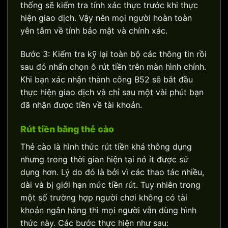
thống sẽ kiểm tra tính xác thực trước khi thực
hiện giao dịch. Vậy nên mọi người hoàn toàn
yên tâm về tính bảo mật và chính xác.
Bước 3: Kiểm tra kỹ lại toàn bộ các thông tin rồi
sau đó nhấn chọn ô rút tiền trên màn hình chính.
Khi bạn xác nhận thành công B52 sẽ bắt đầu
thực hiện giao dịch và chỉ sau một vài phút bạn
đã nhận được tiền về tài khoản.
Rút tiền bằng thẻ cào
Thẻ cào là hình thức rút tiền khá thông dụng
nhưng trong thời gian hiện tại nó ít được sử
dụng hơn. Lý do đó là bởi vì các thao tác nhiều,
dài và bị giới hạn mức tiền rút. Tuy nhiên trong
một số trường hợp người chơi không có tài
khoản ngân hàng thì mọi người vẫn dùng hình
thức này. Các bước thực hiện như sau: