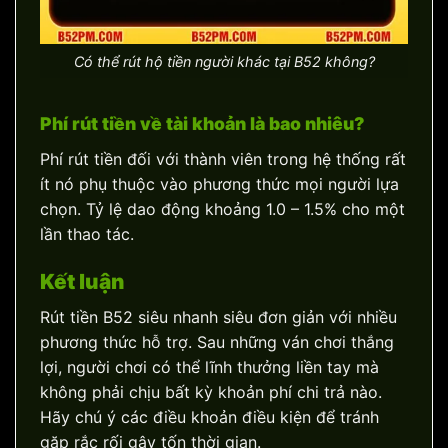
Có thể rút hộ tiền người khác tại B52 không?
Phí rút tiền về tài khoản là bao nhiêu?
Phí rút tiền đối với thành viên trong hệ thống rất
ít nó phụ thuộc vào phương thức mọi người lựa
chọn. Tỷ lệ dao động khoảng 1.0 – 1.5% cho một
lần thao tác.
Kết luận
Rút tiền B52 siêu nhanh siêu đơn giản với nhiều
phương thức hỗ trợ. Sau những ván chơi thắng
lợi, người chơi có thể lĩnh thưởng liền tay mà
không phải chịu bất kỳ khoản phí chi trả nào.
Hãy chú ý các điều khoản điều kiện để tránh
gặp rắc rối gây tốn thời gian.