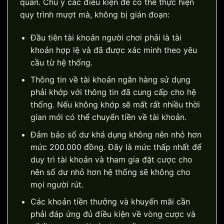
quan. Chú ý các điều kiện để có thể thực hiện
quy trình mượt mà, không bị gián đoạn:
Đầu tiên tài khoản người chơi phải là tài
khoản hợp lệ và đã được xác minh theo yêu
cầu từ hệ thống.
Thông tin về tài khoản ngân hàng sử dụng
phải khớp với thông tin đã cung cấp cho hệ
thống. Nếu không khớp sẽ mất rất nhiều thời
gian mới có thể chuyển tiền về tài khoản.
Đảm bảo số dư khả dụng không nên nhỏ hơn
mức 200.000 đồng. Đây là mức thấp nhất để
duy trì tài khoản và tham gia đặt cược cho
nên số dư nhỏ hơn hệ thống sẽ không cho
mọi người rút.
Các khoản tiền thưởng và khuyến mãi cần
phải đáp ứng đủ điều kiện về vòng cược và