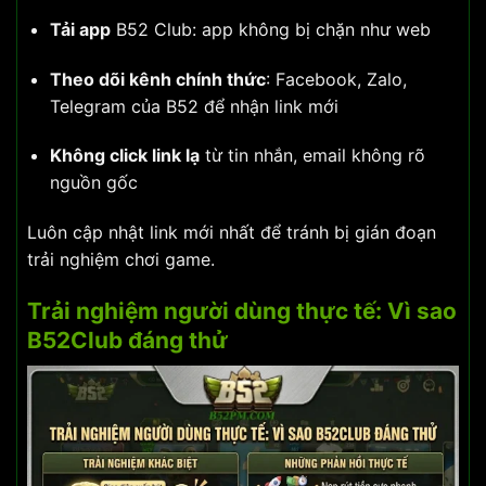
Tải app
B52 Club: app không bị chặn như web
Theo dõi kênh chính thức
: Facebook, Zalo,
Telegram của B52 để nhận link mới
Không click link lạ
từ tin nhắn, email không rõ
nguồn gốc
Luôn cập nhật link mới nhất để tránh bị gián đoạn
trải nghiệm chơi game.
Trải nghiệm người dùng thực tế: Vì sao
B52Club đáng thử