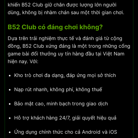
khiến B52 Club giữ chân được lượng lớn người
dùng, không bị nhàm chán sau một thời gian chơi.
B52 Club có đáng chơi không?
Dựa trên trải nghiệm thực tế và đánh giá từ cộng
đồng, B52 Club xứng đáng là một trong những cổng
game bài đổi thưởng uy tín hàng đầu tại Việt Nam
hiện nay. Với:
Kho trò chơi đa dạng, đáp ứng mọi sở thích
Nạp rút nhanh, không phí, không thuế
Bảo mật cao, minh bạch trong giao dịch
Hỗ trợ khách hàng 24/7, giải quyết hiệu quả
Ứng dụng chính thức cho cả Android và iOS