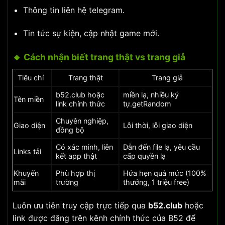
Thông tin liên hệ
telegram
.
Tin tức sự kiện, cập nhật game mới.
🔹 Cách nhận biết trang thật vs trang giả
Tiêu chí
Trang thật
Trang giả
b52.club hoặc
miền lạ, nhiều ký
Tên miền
link chính thức
tự.getRandom
Chuyên nghiệp,
Giao diện
Lỗi thời, lỗi giao diện
đồng bộ
Có xác minh, liên
Dẫn đến file lạ, yêu cầu
Links tải
kết app thật
cấp quyền lạ
Khuyến
Phù hợp thị
Hứa hẹn quá mức (100%
mãi
trường
thưởng, 1 triệu free)
Luôn ưu tiên truy cập trực tiếp qua
b52.club
hoặc
link được đăng trên kênh chính thức của B52 để