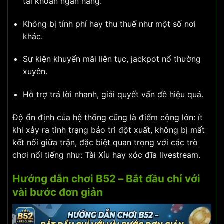
tài khoản ngân hàng.
Không bị tính phí hay thu thuế như một số nơi
khác.
Sự kiện khuyến mãi liên tục, jackpot nổ thường
xuyên.
Hỗ trợ trả lời nhanh, giải quyết vấn đề hiệu quả.
Độ ổn định của hệ thống cũng là điểm cộng lớn: ít
khi xảy ra tình trạng bảo trì đột xuất, không bị mất
kết nối giữa trận, đặc biệt quan trọng với các trò
chơi nổi tiếng như: Tài Xỉu hay xóc đĩa livestream.
Hướng dẫn chơi B52 – Bắt đầu chỉ với
vài bước đơn giản