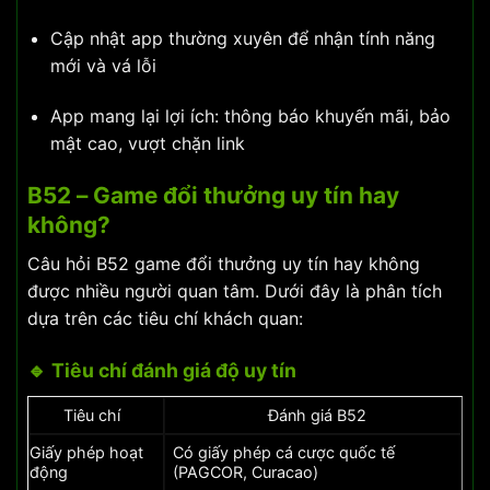
Cập nhật app thường xuyên để nhận tính năng
mới và vá lỗi
App mang lại lợi ích: thông báo khuyến mãi, bảo
mật cao, vượt chặn link
B52 – Game đổi thưởng uy tín hay
không?
Câu hỏi B52 game đổi thưởng uy tín hay không
được nhiều người quan tâm. Dưới đây là phân tích
dựa trên các tiêu chí khách quan:
🔹 Tiêu chí đánh giá độ uy tín
Tiêu chí
Đánh giá B52
Giấy phép hoạt
Có giấy phép cá cược quốc tế
động
(PAGCOR, Curacao)