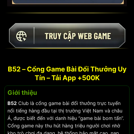
B52 – Cổng Game Bài Đổi Thưởng Uy
Tín – Tải App +500K
Giới thiệu
B52
Club là cổng game bài đổi thưởng trực tuyến
nổi tiếng hàng đầu tại thị trường Việt Nam và châu
Á, được biết đến với danh hiệu “game bài bom tấn”.
Cổng game này thu hút hàng triệu người chơi nhờ
kho trò chơi đa dạng, hệ thống bảo mật cao, nạp