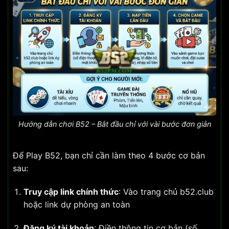
Hướng dẫn chơi B52 – Bắt đầu chỉ với vài bước đơn giản
Để Play B52, bạn chỉ cần làm theo 4 bước cơ bản
sau:
Truy cập link chính thức
: Vào trang chủ b52.club
hoặc link dự phòng an toàn
Đăng ký tài khoản
: Điền thông tin cơ bản (số