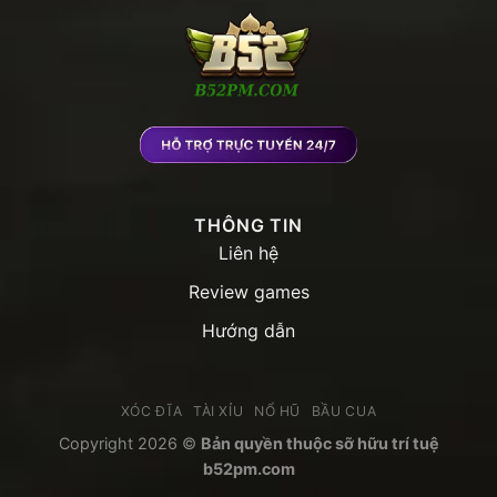
THÔNG TIN
Liên hệ
Review games
Hướng dẫn
XÓC ĐĨA
TÀI XỈU
NỔ HŨ
BẦU CUA
Copyright 2026 ©
Bản quyền thuộc sỡ hữu trí tuệ
b52pm.com