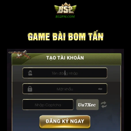
Bỏ
qua
nội
dung