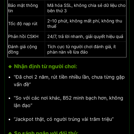
Bảo mật thông
Mã hóa SSL, không chia sẻ dữ liệu cho
tin
bên thứ 3
2–10 phút, không mất phí, không thu
Tốc độ nạp rút
thuế
Phản hồi CSKH
24/7, trả lời nhanh, giải quyết hiệu quả
Đánh giá cộng
Tích cực từ người chơi đánh giá, ít
đồng
phàn nàn về lừa đảo
🔹 Nhận định từ người chơi:
“Đã chơi 2 năm, rút tiền nhiều lần, chưa từng gặp
vấn đề”
“So với các nơi khác, B52 minh bạch hơn, không
lận đạo”
“Jackpot thật, có người trúng vài trăm triệu”
🔹 So sánh ngắn với đối thủ: