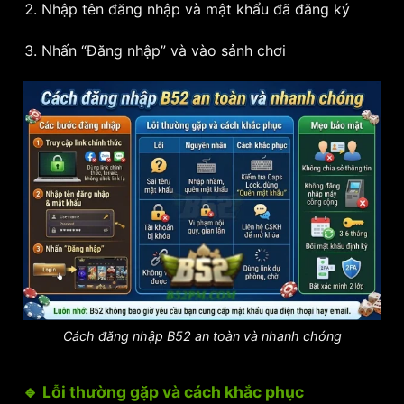
Nhập tên đăng nhập và mật khẩu đã đăng ký
Nhấn “Đăng nhập” và vào sảnh chơi
Cách đăng nhập B52 an toàn và nhanh chóng
🔹 Lỗi thường gặp và cách khắc phục