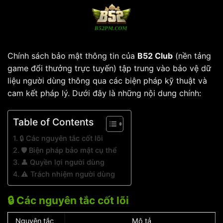
Bỏ
qua
nội
dung
Chính sách bảo mật thông tin của
B52 Club
(nền tảng
game đổi thưởng trực tuyến) tập trung vào bảo vệ dữ
liệu người dùng thông qua các biện pháp kỹ thuật và
cam kết pháp lý. Dưới đây là những nội dung chính:
Table of Contents
🔒 Các nguyên tắc cốt lõi
🛡️ Biện pháp bảo mật cụ thể
👤 Quyền lợi người dùng
⚠️ Trách nhiệm người dùng
🔒 Các nguyên tắc cốt lõi
Nguyên tắc
Mô tả