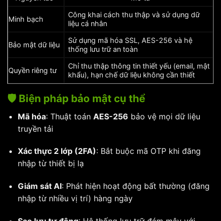
Công khai cách thu thập và sử dụng dữ
Minh bạch
liệu cá nhân
Sử dụng mã hóa SSL, AES-256 và hệ
Bảo mật dữ liệu
thống lưu trữ an toàn
Chỉ thu thập thông tin thiết yếu (email, mật
Quyền riêng tư
khẩu), hạn chế dữ liệu không cần thiết
🛡️ Biện pháp bảo mật cụ thể
Mã hóa
: Thuật toán
AES-256
bảo vệ mọi dữ liệu
truyền tải
Xác thực 2 lớp (2FA)
: Bắt buộc mã OTP khi đăng
nhập từ thiết bị lạ
Giám sát AI
: Phát hiện hoạt động bất thường (đăng
nhập từ nhiều vị trí) hàng ngày
Sao lưu tự động
: Hệ thống lưu trữ đám mây với