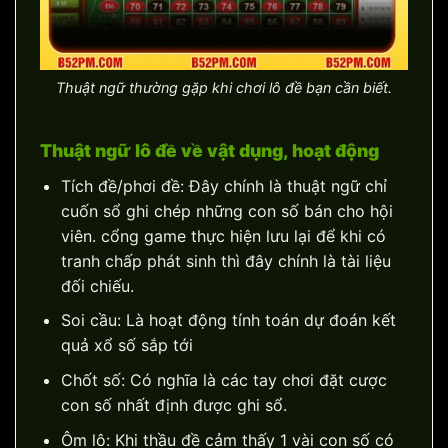
Thuật ngữ thường gặp khi chơi lô đề bạn cần biết.
Thuật ngữ lô đề về vật dụng, hoạt động
Tích đề/phơi đề: Đây chính là thuật ngữ chỉ
cuốn sổ ghi chép những con số bán cho hội
viên. cổng game thực hiện lưu lại để khi có
tranh chấp phát sinh thì đây chính là tài liệu
đối chiếu.
Soi cầu: Là hoạt động tính toán dự đoán kết
quả xổ số sắp tới
Chốt số: Có nghĩa là các tay chơi đặt cược
con số nhất định được ghi sổ.
Ôm lô: Khi thầu đề cảm thấy 1 vài con số có