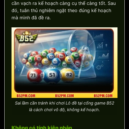
cần vạch ra kế hoạch càng cụ thể càng tốt. Sau
đó, tuân thủ nghiêm ngặt theo đúng kế hoạch
mà mình đã đề ra.
Sai lầm cần tránh khi chơi Lô đề tại cổng game B52
là cách chơi vô độ, không kế hoạch.
Không có tính kiên nhẫn