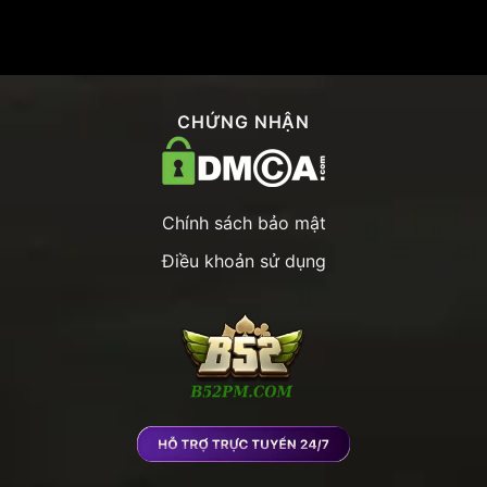
CHỨNG NHẬN
Chính sách bảo mật
Điều khoản sử dụng