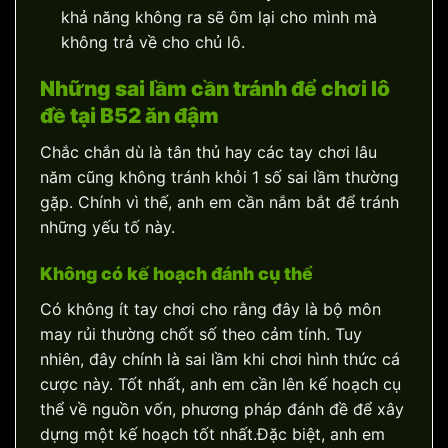
khả năng không ra sẽ ôm lại cho mình mà
không trả về cho chủ lô.
Những sai lầm cần tránh để chơi lô
đề tại B52 ăn đậm
Chắc chắn dù là tân thủ hay các tay chơi lâu
năm cũng không tránh khỏi 1 số sai lầm thường
gặp. Chính vì thế, anh em cần nắm bắt để tránh
những yếu tố này.
Không có kế hoạch đánh cụ thể
Có không ít tay chơi cho rằng đây là bộ môn
may rủi thường chốt số theo cảm tính. Tuy
nhiên, đây chính là sai lầm khi chơi hình thức cá
cược này. Tốt nhất, anh em cần lên kế hoạch cụ
thể về nguồn vốn, phương pháp đánh đề để xây
dựng một kế hoạch tốt nhất.Đặc biệt, anh em